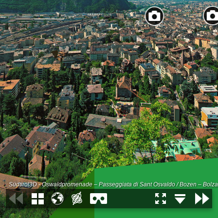
Südtirol3D - Oswaldpromenade – Passeggiata di Sant Osvaldo / Bozen – Bolz